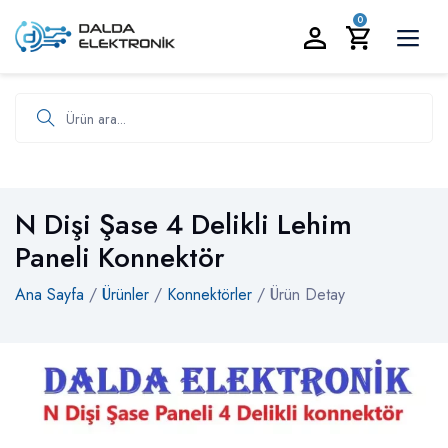
BİZİ ARAYIN:
0535 986 93 19
0
Ürün ara
N Dişi Şase 4 Delikli Lehim
Paneli Konnektör
Ana Sayfa
/
Ürünler
/
Konnektörler
/ Ürün Detay