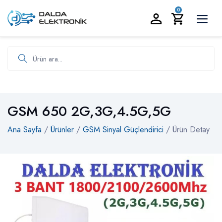
BİZİ ARAYIN:
0535 986 93 19
0
Ürün ara
GSM 650 2G,3G,4.5G,5G
Ana Sayfa
/
Ürünler
/
GSM Sinyal Güçlendirici
/ Ürün Detay