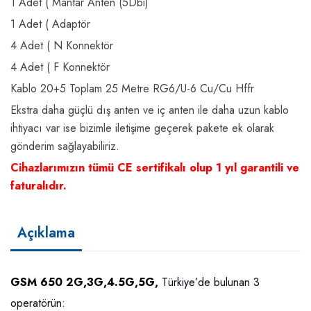
1 Adet ( Mantar Anten (5Dbi)
1 Adet ( Adaptör
4 Adet ( N Konnektör
4 Adet ( F Konnektör
Kablo 20+5 Toplam 25 Metre RG6/U-6 Cu/Cu Hffr
Ekstra daha güçlü dış anten ve iç anten ile daha uzun kablo
ihtiyacı var ise bizimle iletişime geçerek pakete ek olarak
gönderim sağlayabiliriz.
Cihazlarımızın tümü CE sertifikalı olup 1 yıl garantili ve
faturalıdır.
Açıklama
GSM 650 2G,3G,4.5G,5G,
Türkiye’de bulunan 3
operatörün: