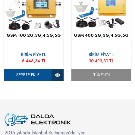
GSM 100 2G,3G,4.5G,5G
GSM 400 2G,3G,4.5G,5G
BİRİM FİYATI:
BİRİM FİYATI:
6.446,34 TL
10.413,31 TL
SEPETE EKLE
TÜKENDI
2015 yılında İstanbul Sultangazi’de, yer