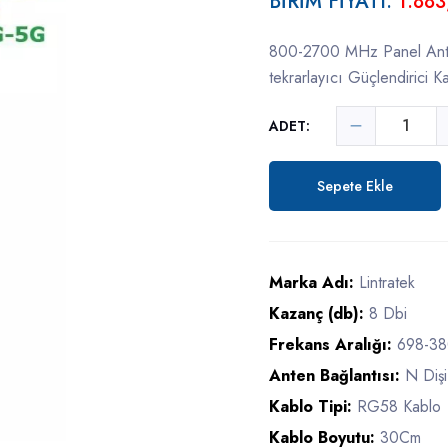
BİRİM FİYATI:
1.883
800-2700 MHz Panel Ant
tekrarlayıcı Güçlendirici K
ADET:
Sepete Ekle
Marka Adı:
Lintratek
Kazanç (db):
8 Dbi
Frekans Aralığı:
698-3
Anten Bağlantısı:
N Diş
Kablo Tipi:
RG58 Kablo
Kablo Boyutu:
30Cm