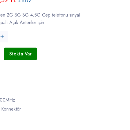
,52 TL
+ KDV
en 2G 3G 3G 4.5G Cep telefonu sinyal
apalı Açık Antenler için
Stokta Var
800MHz
i Konnektör