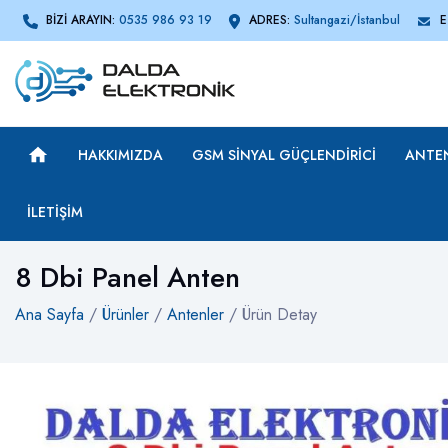
BİZİ ARAYIN:
0535 986 93 19
ADRES:
Sultangazi/İstanbul
E
HAKKIMIZDA
GSM SINYAL GÜÇLENDIRICI
ANTE
İLETIŞIM
8 Dbi Panel Anten
Ana Sayfa
/
Ürünler
/
Antenler
/ Ürün Detay