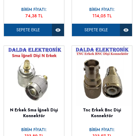
BİRİM FİYATI:
BİRİM FİYATI:
74,38 TL
114,05 TL
SEPETE EKLE
SEPETE EKLE
N Erkek Sma İğneli Dişi
Tnc Erkek Bnc Dişi
Konnektör
Konnektör
BİRİM FİYATI:
BİRİM FİYATI:
133,89 TL
123,97 TL