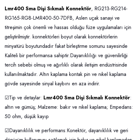
Lmr400 Sma Dişi Sıkmalı Konnektör
, RG213-RG214-
RG165-RG8-LMR400-50-7DFB, Aslen uçak sanayi ve
titreşimin çok önemli ve hassas olduğu füze uygulamaları için
geliştirilmiştir. konnektörleri boyut olarak konnektörlerin
minyatürü boyutundadır fakat birleştirme somunu sayesinde
Kaliteli bir performansa sahiptir.Dayanıklılığı ve güvenilirliği
tercih sebebi olmuş ve ağırlıklı olarak iletişim endüstrisinde
kullanılmaktadır. Altın kaplama kontak pin ve nikel kaplama
gövde sayesinde sinyal kaybını en aza indirir.
☑Tip ve detaylar:
Lmr400 Sma Dişi Sıkmalı Konnektör
:
altın ve gümüş; Malzeme: bakır ve nikel kaplama; Empedans:
50 ohm, düşük kayıp
☑Dayanıklılık ve performans:Konektör, dayanıklılık ve geri
dönüşüm kullanımını sağlamak için bakır ve nikel kaplamadan