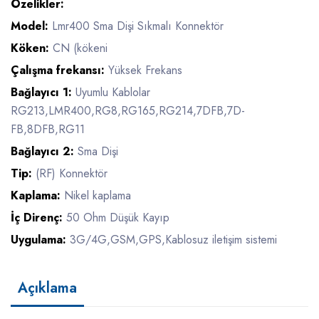
Özelikler:
Model:
Lmr400 Sma Dişi Sıkmalı Konnektör
Köken:
CN (kökeni
Çalışma frekansı:
Yüksek Frekans
Bağlayıcı 1:
Uyumlu Kablolar
RG213,LMR400,RG8,RG165,RG214,7DFB,7D-
FB,8DFB,RG11
Bağlayıcı 2:
Sma Dişi
Tip:
(RF) Konnektör
Kaplama:
Nikel kaplama
İç Direnç:
50 Ohm Düşük Kayıp
Uygulama:
3G/4G,GSM,GPS,Kablosuz iletişim sistemi
Açıklama