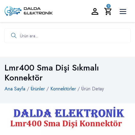
BİZİ ARAYIN:
0535 986 93 19
0
Ürün ara
Lmr400 Sma Dişi Sıkmalı
Konnektör
Ana Sayfa
/
Ürünler
/
Konnektörler
/ Ürün Detay