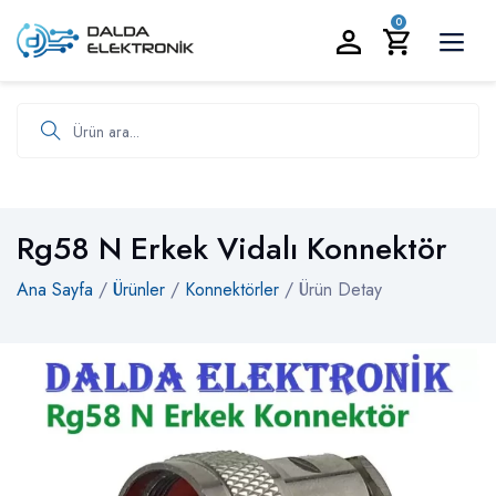
BİZİ ARAYIN:
0535 986 93 19
0
Ürün ara
Rg58 N Erkek Vidalı Konnektör
Ana Sayfa
/
Ürünler
/
Konnektörler
/ Ürün Detay