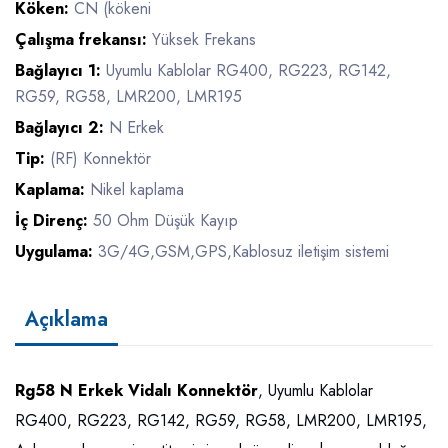
Köken:
CN (kökeni
Çalışma frekansı:
Yüksek Frekans
Bağlayıcı 1:
Uyumlu Kablolar RG400, RG223, RG142,
RG59, RG58, LMR200, LMR195
Bağlayıcı 2:
N Erkek
Tip:
(RF) Konnektör
Kaplama:
Nikel kaplama
İç Direnç:
50 Ohm Düşük Kayıp
Uygulama:
3G/4G,GSM,GPS,Kablosuz iletişim sistemi
Açıklama
Rg58 N Erkek Vidalı Konnektör
, Uyumlu Kablolar
RG400, RG223, RG142, RG59, RG58, LMR200, LMR195,