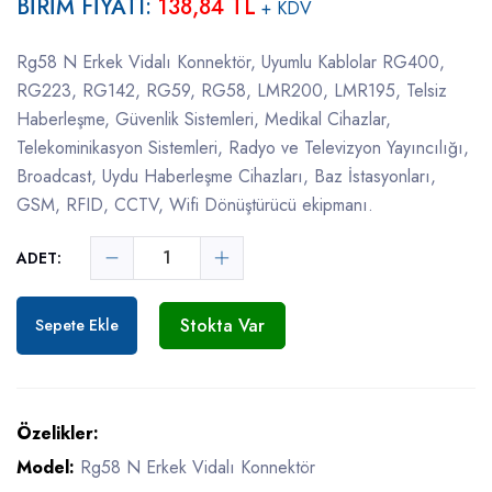
BİRİM FİYATI:
138,84 TL
+ KDV
Rg58 N Erkek Vidalı Konnektör, Uyumlu Kablolar RG400,
RG223, RG142, RG59, RG58, LMR200, LMR195, Telsiz
Haberleşme, Güvenlik Sistemleri, Medikal Cihazlar,
Telekominikasyon Sistemleri, Radyo ve Televizyon Yayıncılığı,
Broadcast, Uydu Haberleşme Cihazları, Baz İstasyonları,
GSM, RFID, CCTV, Wifi Dönüştürücü ekipmanı.
ADET:
Stokta Var
Sepete Ekle
Özelikler:
Model:
Rg58 N Erkek Vidalı Konnektör