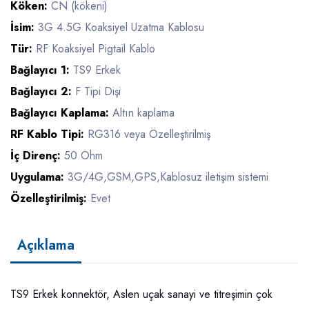
Köken:
CN (kökeni)
İsim:
3G 4.5G Koaksiyel Uzatma Kablosu
Tür:
RF Koaksiyel Pigtail Kablo
Bağlayıcı 1:
TS9 Erkek
Bağlayıcı 2:
F Tipi Dişi
Bağlayıcı Kaplama:
Altın kaplama
RF Kablo Tipi:
RG316 veya Özelleştirilmiş
İç Direnç:
50 Ohm
Uygulama:
3G/4G,GSM,GPS,Kablosuz iletişim sistemi
Özelleştirilmiş:
Evet
Açıklama
TS9 Erkek konnektör, Aslen uçak sanayi ve titreşimin çok