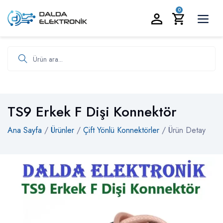
BİZİ ARAYIN:
0535 986 93 19
0
Ürün ara
TS9 Erkek F Dişi Konnektör
Ana Sayfa
/
Ürünler
/
Çift Yönlü Konnektörler
/ Ürün Detay