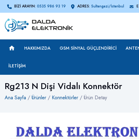
BİZİ ARAYIN:
0535 986 93 19
ADRES:
Sultangazi/İstanbul
E
HAKKIMIZDA
GSM SINYAL GÜÇLENDIRICI
ANTE
İLETIŞIM
Rg213 N Dişi Vidalı Konnektör
Ana Sayfa
/
Ürünler
/
Konnektörler
/ Ürün Detay