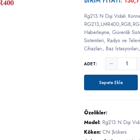
BİRİM FİYATI:
138,7
Rg213 N Dişi Vidalı Konne
RG213,LMR400,RG8,RG16
Haberleşme, Güvenlik Siste
Sistemleri, Radyo ve Tele
Cihazları, Baz İstasyonla
ADET:
Sepete Ekle
Özelikler:
Model:
Rg213 N Dişi Vid
Köken:
CN (kökeni