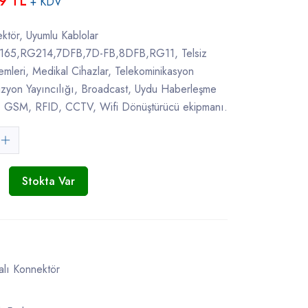
9 TL
+ KDV
ktör, Uyumlu Kablolar
5,RG214,7DFB,7D-FB,8DFB,RG11, Telsiz
mleri, Medikal Cihazlar, Telekominikasyon
vizyon Yayıncılığı, Broadcast, Uydu Haberleşme
rı, GSM, RFID, CCTV, Wifi Dönüştürücü ekipmanı.
Stokta Var
alı Konnektör