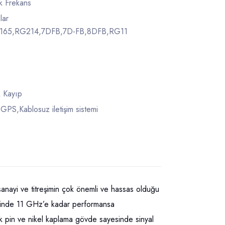
k Frekans
lar
65,RG214,7DFB,7D-FB,8DFB,RG11
 Kayıp
S,Kablosuz iletişim sistemi
i ve titreşimin çok önemli ve hassas olduğu
ayesinde 11 GHz’e kadar performansa
ntak pin ve nikel kaplama gövde sayesinde sinyal