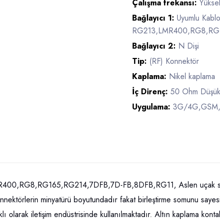
Çalışma frekansı:
Yükse
Bağlayıcı 1:
Uyumlu Kablo
RG213,LMR400,RG8,RG1
Bağlayıcı 2:
N Dişi
Tip:
(RF) Konnektör
Kaplama:
Nikel kaplama
İç Direnç:
50 Ohm Düşük
Uygulama:
3G/4G,GSM,GP
R400,RG8,RG165,RG214,7DFB,7D-FB,8DFB,RG11, Aslen uçak sanay
ak konnektörlerin minyatürü boyutundadır fakat birleştirme somunu s
lıklı olarak iletişim endüstrisinde kullanılmaktadır. Altın kaplama ko