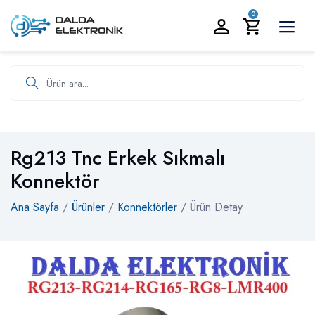
BİZİ ARAYIN:
0535 986 93 19
0
Ürün ara
Rg213 Tnc Erkek Sıkmalı
Konnektör
Ana Sayfa
/
Ürünler
/
Konnektörler
/ Ürün Detay