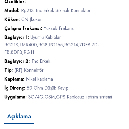
Özelikler:
Model:
Rg213 Tnc Erkek Sıkmalı Konnektör
Köken:
CN (kökeni
Çalışma frekansı:
Yüksek Frekans
Bağlayıcı 1:
Uyumlu Kablolar
RG213,LMR400,RG8,RG165,RG214,7DFB,7D-
FB,8DFB,RG11
Bağlayıcı 2:
Tnc Erkek
Tip:
(RF) Konnektör
Kaplama:
Nikel kaplama
İç Direnç:
50 Ohm Düşük Kayıp
Uygulama:
3G/4G,GSM,GPS,Kablosuz iletişim sistemi
Açıklama