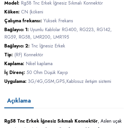
Model:
Rg58 Tnc Erkek İğnesiz Sıkmalı Konnektör
Köken:
CN (kökeni
Çalışma frekansı:
Yüksek Frekans
Bağlayıcı 1:
Uyumlu Kablolar RG400, RG223, RG142,
RG59, RG58, LMR200, LMR195
Bağlayıcı 2:
Tnc İğnesiz Erkek
Tip:
(RF) Konnektör
Kaplama:
Nikel kaplama
İç Direnç:
50 Ohm Düşük Kayıp
Uygulama:
3G/4G,GSM,GPS,Kablosuz iletişim sistemi
Açıklama
Rg58 Tnc Erkek İğnesiz Sıkmalı Konnektör
, Aslen uçak