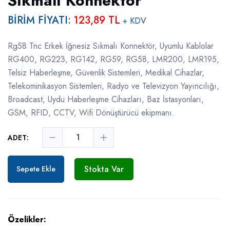
Sıkmalı Konnektör
BİRİM FİYATI:
123,89 TL
+ KDV
Rg58 Tnc Erkek İğnesiz Sıkmalı Konnektör, Uyumlu Kablolar
RG400, RG223, RG142, RG59, RG58, LMR200, LMR195,
Telsiz Haberleşme, Güvenlik Sistemleri, Medikal Cihazlar,
Telekominikasyon Sistemleri, Radyo ve Televizyon Yayıncılığı,
Broadcast, Uydu Haberleşme Cihazları, Baz İstasyonları,
GSM, RFID, CCTV, Wifi Dönüştürücü ekipmanı.
ADET:
Stokta Var
Sepete Ekle
Özelikler: