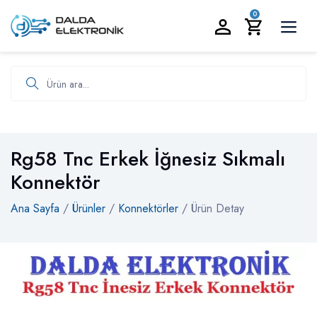
BİZİ ARAYIN:
0535 986 93 19
0
Ürün ara
Rg58 Tnc Erkek İğnesiz Sıkmalı
Konnektör
Ana Sayfa
/
Ürünler
/
Konnektörler
/ Ürün Detay