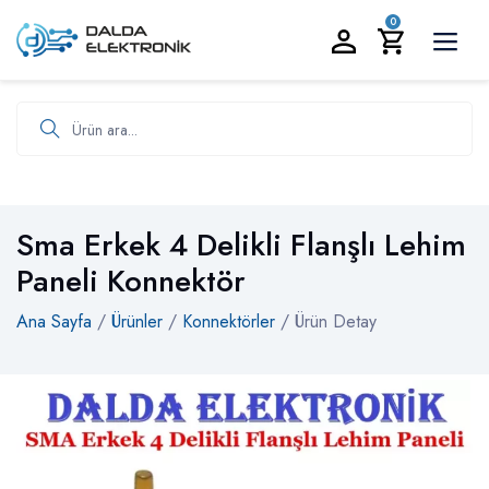
BİZİ ARAYIN:
0535 986 93 19
0
Ürün ara
Sma Erkek 4 Delikli Flanşlı Lehim
Paneli Konnektör
Ana Sayfa
/
Ürünler
/
Konnektörler
/ Ürün Detay