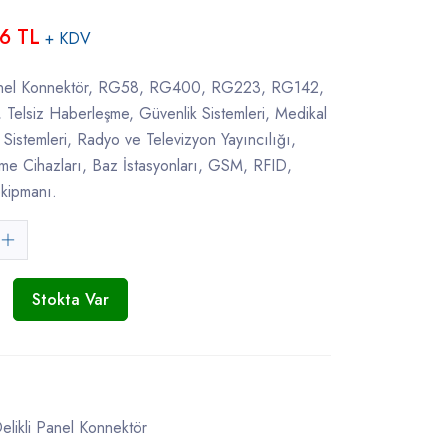
6 TL
+ KDV
 Panel Konnektör, RG58, RG400, RG223, RG142,
lsiz Haberleşme, Güvenlik Sistemleri, Medikal
 Sistemleri, Radyo ve Televizyon Yayıncılığı,
e Cihazları, Baz İstasyonları, GSM, RFID,
kipmanı.
Stokta Var
elikli Panel Konnektör