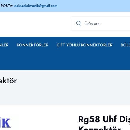
-POSTA:
daldaelektronik@gmail.com
Ürün ara
NLER
KONNEKTÖRLER
ÇIFT YÖNLÜ KONNEKTÖRLER
BÖLÜ
ektör
Rg58 Uhf Diş
Konnektör