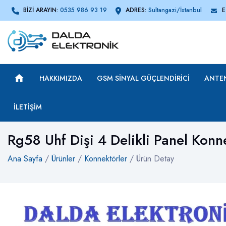
BİZİ ARAYIN:
0535 986 93 19
ADRES:
Sultangazi/İstanbul
E
HAKKIMIZDA
GSM SINYAL GÜÇLENDIRICI
ANTE
İLETIŞIM
Rg58 Uhf Dişi 4 Delikli Panel Konn
Ana Sayfa
/
Ürünler
/
Konnektörler
/ Ürün Detay