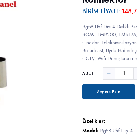
BİRİM FİYATI:
148,7
Rg58 Uhf Dişi 4 Delikli
RG59, LMR200, LMR195, Te
Cihazlar, Telekominikasyon
Broadcast, Uydu Haberleşm
CCTV, Wifi Dönüştürücü e
ADET:
Sepete Ekle
Özelikler:
Model:
Rg58 Uhf Dişi 4 D