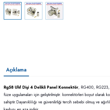
Açıklama
Rg58 Uhf Dişi 4 Delikli Panel Konnektör
, RG400, RG223, R
füze uygulamaları için geliştirilmiştir. konnektörleri boyut olara
sahiptir.Dayanıklılığı ve güvenilirliği tercih sebebi olmuş ve ağır
kaybını en aza indirir.