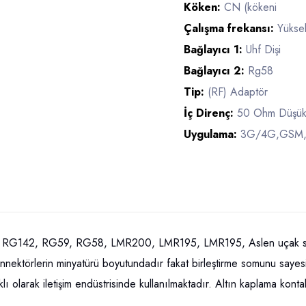
Köken:
CN (kökeni
Çalışma frekansı:
Yükse
Bağlayıcı 1:
Uhf Dişi
Bağlayıcı 2:
Rg58
Tip:
(RF) Adaptör
İç Direnç:
50 Ohm Düşük
Uygulama:
3G/4G,GSM,GP
G142, RG59, RG58, LMR200, LMR195, LMR195, Aslen uçak sanayi
k konnektörlerin minyatürü boyutundadır fakat birleştirme somunu sayes
lıklı olarak iletişim endüstrisinde kullanılmaktadır. Altın kaplama ko