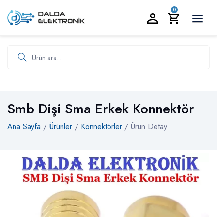
BİZİ ARAYIN:
0535 986 93 19
0
Ürün ara
Smb Dişi Sma Erkek Konnektör
Ana Sayfa
/
Ürünler
/
Konnektörler
/ Ürün Detay