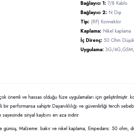
Bağlayıcı 1:
7/8 Kablo
Bağlayıcı 2:
N Dişi
Tip:
(RF) Konnektör
Kaplama:
Nikel kaplama
İç Direnç:
50 Ohm Düşük
Uygulama:
3G/4G,GSM,GP
çok önemli ve hassas olduğu füze uygulamaları için geliştirilmiştir. 
bir performansa sahiptir.Dayanıklılığı ve güvenilirliği tercih sebebi 
 sayesinde sinyal kaybını en aza indirir.
 ve gümüş; Malzeme: bakır ve nikel kaplama; Empedans: 50 ohm, d