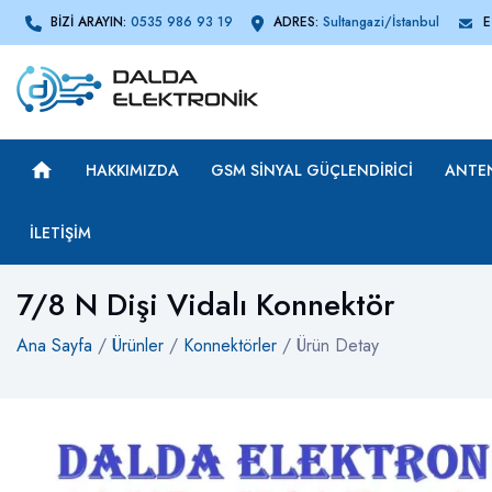
BİZİ ARAYIN:
0535 986 93 19
ADRES:
Sultangazi/İstanbul
E
HAKKIMIZDA
GSM SINYAL GÜÇLENDIRICI
ANTE
İLETIŞIM
7/8 N Dişi Vidalı Konnektör
Ana Sayfa
/
Ürünler
/
Konnektörler
/ Ürün Detay