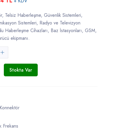
94 TL
+ KDV
r, Telsiz Haberleşme, Güvenlik Sistemleri,
nikasyon Sistemleri, Radyo ve Televizyon
ydu Haberleşme Cihazları, Baz İstasyonları, GSM,
rücü ekipmanı.
Stokta Var
 Konnektör
k Frekans