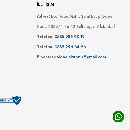
İLETİŞİM
Adres:
Esentepe Mah., Şehit Eyüp Gönen
Cad., 2386/1 No:12 Sultangazi / İstanbul
Telefon:
0535 986 93 19
Telefon:
0535 296 64 96
E-posta:
daldaelektronik@gmail.com