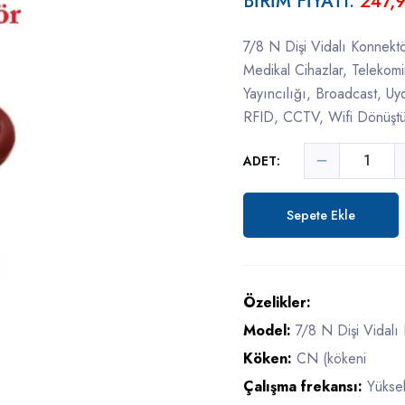
BİRİM FİYATI:
247,
7/8 N Dişi Vidalı Konnektö
Medikal Cihazlar, Telekomi
Yayıncılığı, Broadcast, U
RFID, CCTV, Wifi Dönüştü
ADET:
Sepete Ekle
Özelikler:
Model:
7/8 N Dişi Vidalı
Köken:
CN (kökeni
Çalışma frekansı:
Yükse