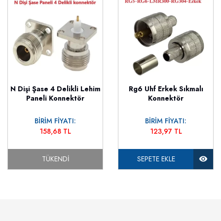
N Dişi Şase 4 Delikli Lehim
Rg6 Uhf Erkek Sıkmalı
Paneli Konnektör
Konnektör
BİRİM FİYATI:
BİRİM FİYATI:
158,68 TL
123,97 TL
TÜKENDI
SEPETE EKLE