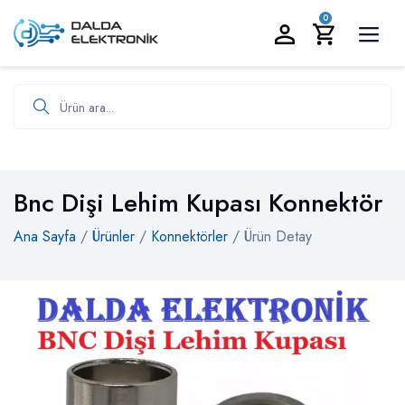
BİZİ ARAYIN:
0535 986 93 19
0
Ürün ara
Bnc Dişi Lehim Kupası Konnektör
Ana Sayfa
/
Ürünler
/
Konnektörler
/ Ürün Detay