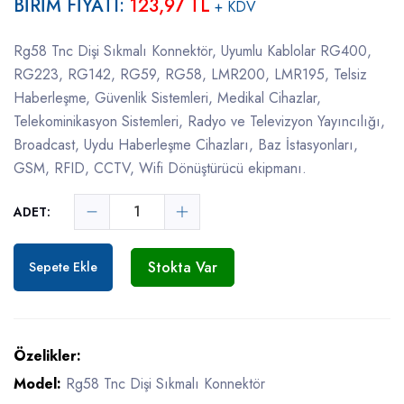
BİRİM FİYATI:
123,97 TL
+ KDV
Rg58 Tnc Dişi Sıkmalı Konnektör, Uyumlu Kablolar RG400,
RG223, RG142, RG59, RG58, LMR200, LMR195, Telsiz
Haberleşme, Güvenlik Sistemleri, Medikal Cihazlar,
Telekominikasyon Sistemleri, Radyo ve Televizyon Yayıncılığı,
Broadcast, Uydu Haberleşme Cihazları, Baz İstasyonları,
GSM, RFID, CCTV, Wifi Dönüştürücü ekipmanı.
ADET:
Stokta Var
Sepete Ekle
Özelikler:
Model:
Rg58 Tnc Dişi Sıkmalı Konnektör