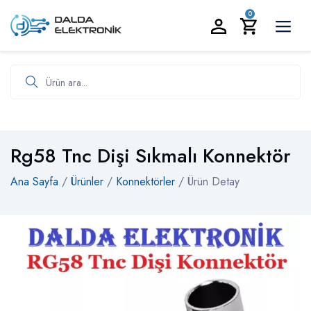
BİZİ ARAYIN:
0535 986 93 19
0
Ürün ara
Rg58 Tnc Dişi Sıkmalı Konnektör
Ana Sayfa
/
Ürünler
/
Konnektörler
/ Ürün Detay