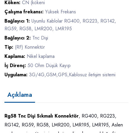
Köken:
CN (kökeni
Çalışma frekansı:
Yüksek Frekans
Bağlayıcı 1:
Uyumlu Kablolar RG400, RG223, RG142,
RG59, RG58, LMR200, LMR195
Bağlayıcı 2:
Tnc Dişi
Tip:
(RF) Konnektör
Kaplama:
Nikel kaplama
İç Direnç:
50 Ohm Düşük Kayıp
Uygulama:
3G/4G,GSM,GPS,Kablosuz iletişim sistemi
Açıklama
Rg58 Tnc Dişi Sıkmalı Konnektör
, RG400, RG223,
RG142, RG59, RG58, LMR200, LMR195, LMR195, Aslen