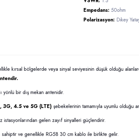
VSWR:
1.5
Empedans:
50ohm
Polarizasyon:
Dikey Yata
likle kırsal bölgelerde veya sinyal seviyesinin düşük olduğu alanlar
ntendir.
ı yönlü bir dış mekan antenidir.
, 3G, 4.5 ve 5G (LTE)
şebekelerinin tamamıyla uyumlu olduğu an
 istasyonlarından gelen zayıf sinyalleri güçlendirir.
ahiptir ve genellikle RG58 30 cm kablo ile birlikte gelir.