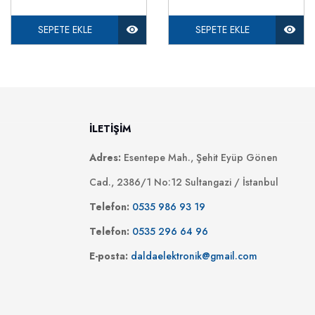
SEPETE EKLE
SEPETE EKLE
İLETİŞİM
Adres:
Esentepe Mah., Şehit Eyüp Gönen
Cad., 2386/1 No:12 Sultangazi / İstanbul
Telefon:
0535 986 93 19
Telefon:
0535 296 64 96
E-posta:
daldaelektronik@gmail.com