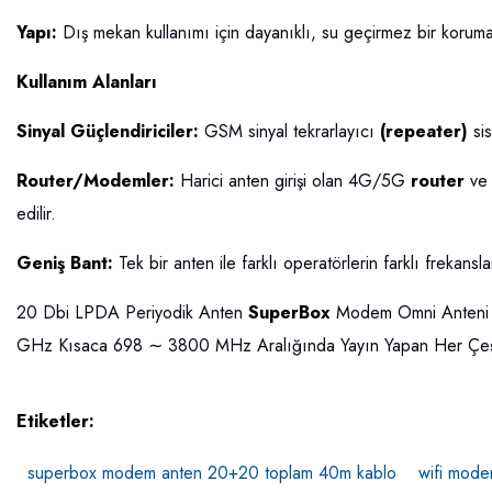
Yapı:
Dış mekan kullanımı için dayanıklı, su geçirmez bir koruma 
Kullanım Alanları
Sinyal Güçlendiriciler:
GSM sinyal tekrarlayıcı
(repeater)
si
Router/Modemler:
Harici anten girişi olan 4G/5G
router
ve 
edilir.
Geniş Bant:
Tek bir anten ile farklı operatörlerin farklı frekansla
20 Dbi LPDA Periyodik Anten
SuperBox
Modem Omni Anteni 
GHz Kısaca 698 ∼ 3800 MHz Aralığında Yayın Yapan Her Çeşit C
Etiketler:
superbox modem anten 20+20 toplam 40m kablo
wifi mode