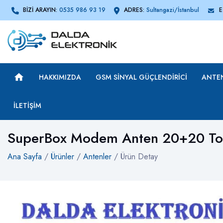
BİZİ ARAYIN:
0535 986 93 19
ADRES:
Sultangazi/İstanbul
E
HAKKIMIZDA
GSM SINYAL GÜÇLENDIRICI
ANTE
İLETIŞIM
SuperBox Modem Anten 20+20 To
Ana Sayfa
/
Ürünler
/
Antenler
/ Ürün Detay