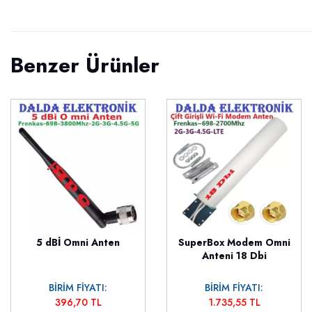
Benzer Ürünler
5 dBİ Omni Anten
SuperBox Modem Omni
Anteni 18 Dbi
BİRİM FİYATI:
BİRİM FİYATI:
396,70 TL
1.735,55 TL