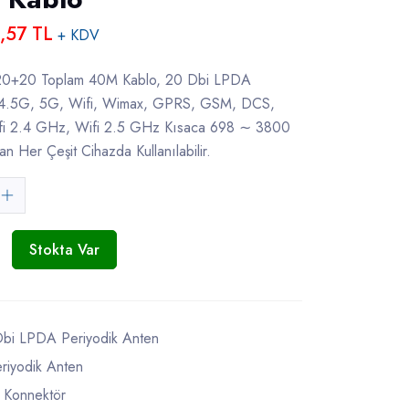
,57 TL
+ KDV
0+20 Toplam 40M Kablo, 20 Dbi LPDA
 4.5G, 5G, Wifi, Wimax, GPRS, GSM, DCS,
 2.4 GHz, Wifi 2.5 GHz Kısaca 698 ∼ 3800
 Her Çeşit Cihazda Kullanılabilir.
Stokta Var
bi LPDA Periyodik Anten
iyodik Anten
 Konnektör