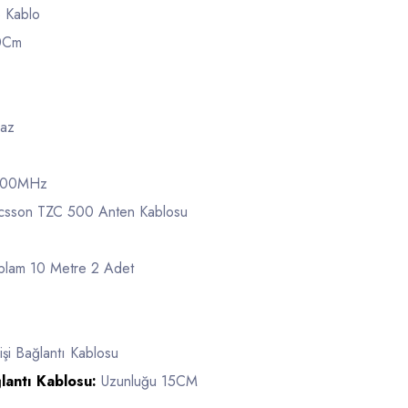
Kablo
0Cm
az
800MHz
csson TZC 500 Anten Kablosu
plam 10 Metre 2 Adet
şi Bağlantı Kablosu
lantı Kablosu:
Uzunluğu 15CM