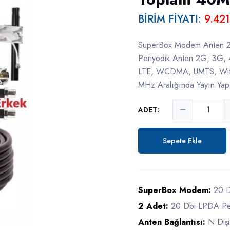
BİRİM FİYATI:
9.421
SuperBox Modem Anten 2
Periyodik Anten 2G, 3G,
LTE, WCDMA, UMTS, Wifi
MHz Aralığında Yayın Yapan
ADET:
Sepete Ekle
SuperBox Modem:
20 D
2 Adet:
20 Dbi LPDA Per
Anten Bağlantısı:
N Dişi