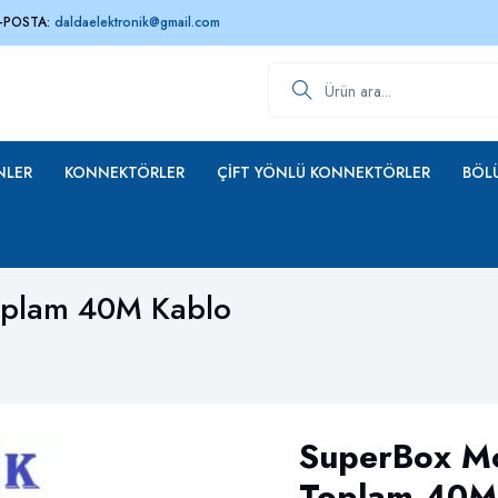
-POSTA:
daldaelektronik@gmail.com
Ürün ara
NLER
KONNEKTÖRLER
ÇIFT YÖNLÜ KONNEKTÖRLER
BÖLÜ
plam 40M Kablo
SuperBox M
Toplam 40M