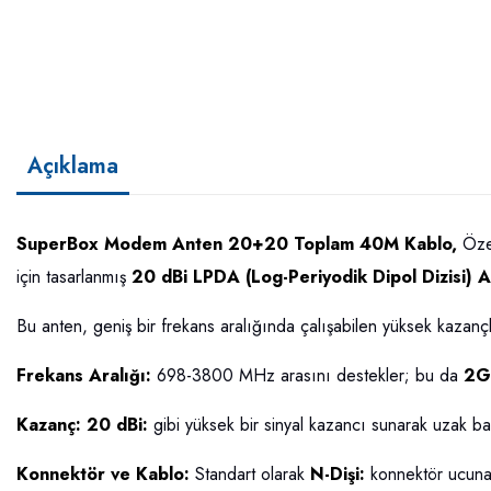
Açıklama
SuperBox Modem Anten 20+20 Toplam 40M Kablo,
Özel
için tasarlanmış
20 dBi LPDA (Log-Periyodik Dipol Dizisi) A
Bu anten, geniş bir frekans aralığında çalışabilen yüksek kazançl
Frekans Aralığı:
698-3800 MHz arasını destekler; bu da
2G
Kazanç: 20 dBi:
gibi yüksek bir sinyal kazancı sunarak uzak baz
Konnektör ve Kablo:
Standart olarak
N-Dişi:
konnektör ucuna s