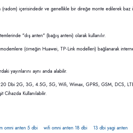
(radom) içerisindedir ve genellikle bir direğe monte edilerek baz i
stemlerinde "dış anten" (bağış anteni) olarak kullanılır.
modemlere (örneğin Huawei, TP-Link modelleri) bağlanarak internet h
rdaki yayınlarını aynı anda alabilir.
20 Dbi 2G, 3G, 4.5G, 5G, Wifi, Wimax, GPRS, GSM, DCS, LT
ihazda Kullanılabilir.
m omni anten 5 dbi
wifi omni anten 18 dbi
13 dbi yagi anten