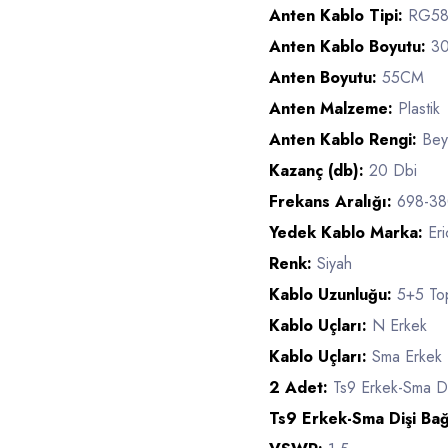
Anten Kablo Tipi:
RG58 
Anten Kablo Boyutu:
3
Anten Boyutu:
55CM
Anten Malzeme:
Plastik
Anten Kablo Rengi:
Bey
Kazanç (db):
20 Dbi
Frekans Aralığı:
698-3
Yedek Kablo Marka:
Eri
Renk:
Siyah
Kablo Uzunluğu:
5+5 To
Kablo Uçları:
N Erkek
Kablo Uçları:
Sma Erkek
2 Adet:
Ts9 Erkek-Sma Di
Ts9 Erkek-Sma Dişi Bağ