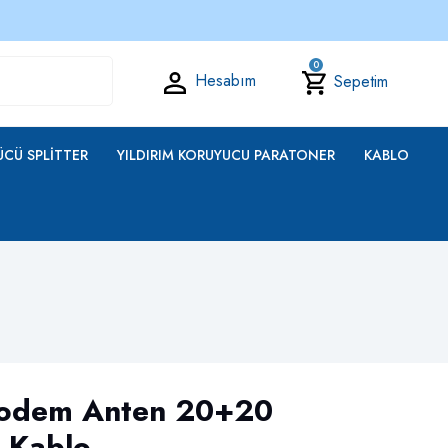
0
Hesabım
Sepetim
CÜ SPLITTER
YILDIRIM KORUYUCU PARATONER
KABLO
odem Anten 20+20
 Kablo