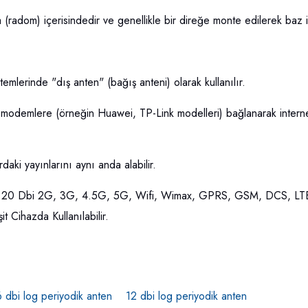
(radom) içerisindedir ve genellikle bir direğe monte edilerek baz i
stemlerinde "dış anten" (bağış anteni) olarak kullanılır.
modemlere (örneğin Huawei, TP-Link modelleri) bağlanarak internet h
rdaki yayınlarını aynı anda alabilir.
20 Dbi 2G, 3G, 4.5G, 5G, Wifi, Wimax, GPRS, GSM, DCS, LT
ihazda Kullanılabilir.
6 dbi log periyodik anten
12 dbi log periyodik anten