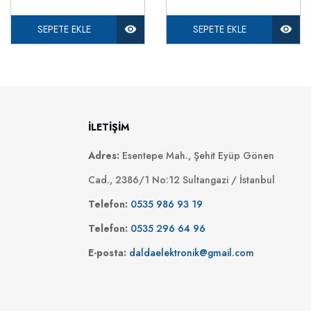
SEPETE EKLE
SEPETE EKLE
İLETİŞİM
Adres:
Esentepe Mah., Şehit Eyüp Gönen
Cad., 2386/1 No:12 Sultangazi / İstanbul
Telefon:
0535 986 93 19
Telefon:
0535 296 64 96
E-posta:
daldaelektronik@gmail.com