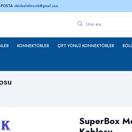
-POSTA:
daldaelektronik@gmail.com
Ürün ara
NLER
KONNEKTÖRLER
ÇIFT YÖNLÜ KONNEKTÖRLER
BÖLÜ
osu
SuperBox M
Kablosu