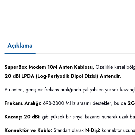
Açıklama
SuperBox Modem 10M Anten Kablosu,
Özellikle kırsal böl
20 dBi LPDA (Log-Periyodik Dipol Dizisi) Antendir.
Bu anten, geniş bir frekans aralığında çalışabilen yüksek kazançl
Frekans Aralığı:
698-3800 MHz arasını destekler; bu da
2G
Kazanç: 20 dBi:
gibi yüksek bir sinyal kazancı sunarak uzak baz
Konnektör ve Kablo:
Standart olarak
N-Dişi:
konnektör ucuna s