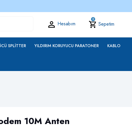
0
Hesabım
Sepetim
CÜ SPLITTER
YILDIRIM KORUYUCU PARATONER
KABLO
odem 10M Anten