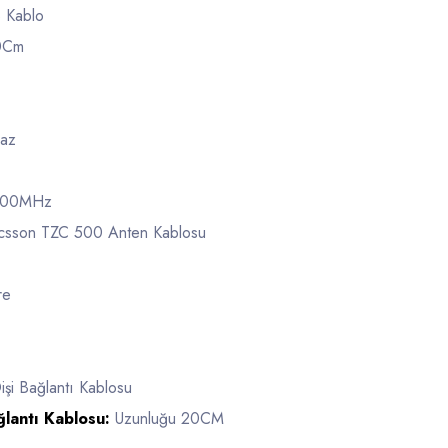
 Kablo
0Cm
az
800MHz
icsson TZC 500 Anten Kablosu
re
şi Bağlantı Kablosu
ğlantı Kablosu:
Uzunluğu 20CM