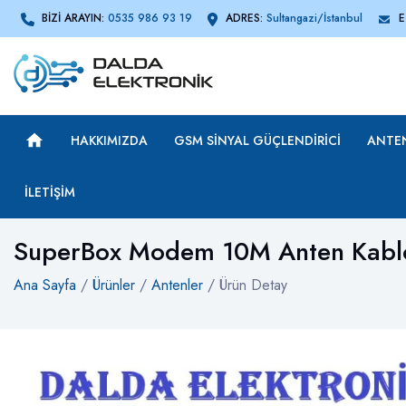
BİZİ ARAYIN:
0535 986 93 19
ADRES:
Sultangazi/İstanbul
E
HAKKIMIZDA
GSM SINYAL GÜÇLENDIRICI
ANTE
İLETIŞIM
SuperBox Modem 10M Anten Kabl
Ana Sayfa
/
Ürünler
/
Antenler
/ Ürün Detay