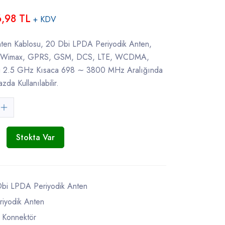
6,98 TL
+ KDV
n Kablosu, 20 Dbi LPDA Periyodik Anten,
i, Wimax, GPRS, GSM, DCS, LTE, WCDMA,
i 2.5 GHz Kısaca 698 ∼ 3800 MHz Aralığında
da Kullanılabilir.
Stokta Var
bi LPDA Periyodik Anten
iyodik Anten
i Konnektör