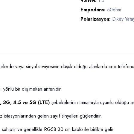
VSWR:
1.5
Empedans:
50ohm
Polarizasyon:
Dikey Yata
gelerde veya sinyal seviyesinin düşük olduğu alanlarda cep telefonu v
ı yönlü bir dış mekan antenidir.
, 3G, 4.5 ve 5G (LTE)
şebekelerinin tamamıyla uyumlu olduğu an
 istasyonlarından gelen zayıf sinyalleri güçlendirir.
ahiptir ve genellikle RG58 30 cm kablo ile birlikte gelir.