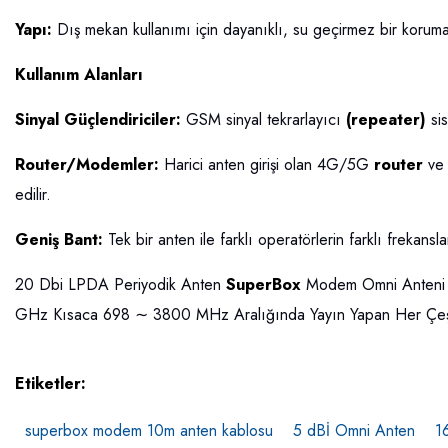
Yapı:
Dış mekan kullanımı için dayanıklı, su geçirmez bir koruma 
Kullanım Alanları
Sinyal Güçlendiriciler:
GSM sinyal tekrarlayıcı
(repeater)
si
Router/Modemler:
Harici anten girişi olan 4G/5G
router
ve 
edilir.
Geniş Bant:
Tek bir anten ile farklı operatörlerin farklı frekansla
20 Dbi LPDA Periyodik Anten
SuperBox
Modem Omni Anteni 
GHz Kısaca 698 ∼ 3800 MHz Aralığında Yayın Yapan Her Çeşit C
Etiketler:
superbox modem 10m anten kablosu
5 dBİ Omni Anten
1