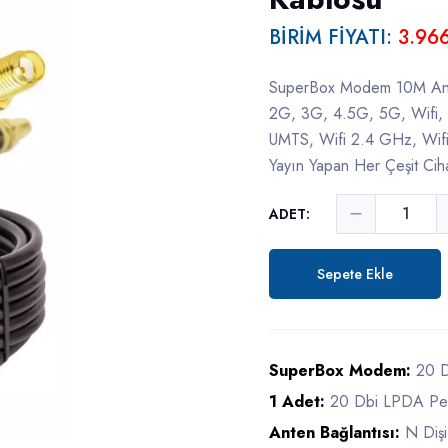
BİRİM FİYATI:
3.96
SuperBox Modem 10M Ante
2G, 3G, 4.5G, 5G, Wif
UMTS, Wifi 2.4 GHz, Wif
Yayın Yapan Her Çeşit Cihaz
ADET:
Sepete Ekle
SuperBox Modem:
20 D
1 Adet:
20 Dbi LPDA Per
Anten Bağlantısı:
N Diş