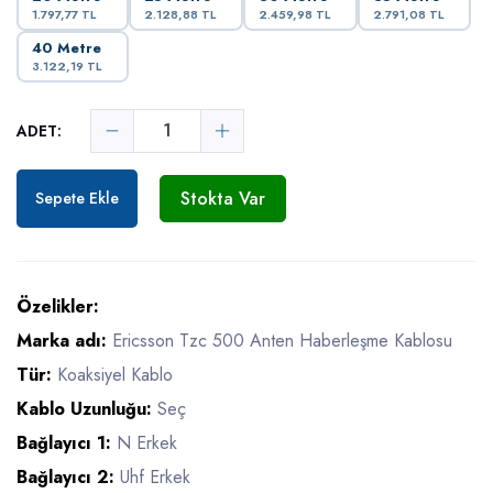
1.797,77 TL
2.128,88 TL
2.459,98 TL
2.791,08 TL
40 Metre
3.122,19 TL
ADET:
Stokta Var
Sepete Ekle
Özelikler:
Marka adı:
Ericsson Tzc 500 Anten Haberleşme Kablosu
Tür:
Koaksiyel Kablo
Kablo Uzunluğu:
Seç
Bağlayıcı 1:
N Erkek
Bağlayıcı 2:
Uhf Erkek