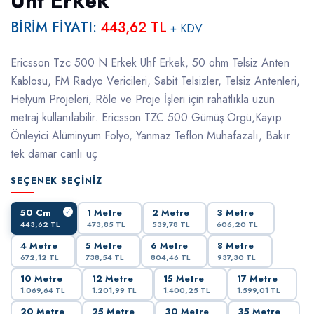
Uhf Erkek
BİRİM FİYATI:
443,62 TL
+ KDV
Ericsson Tzc 500 N Erkek Uhf Erkek, 50 ohm Telsiz Anten
Kablosu, FM Radyo Vericileri, Sabit Telsizler, Telsiz Antenleri,
Helyum Projeleri, Röle ve Proje İşleri için rahatlıkla uzun
metraj kullanılabilir. Ericsson TZC 500 Gümüş Örgü,Kayıp
Önleyici Alüminyum Folyo, Yanmaz Teflon Muhafazalı, Bakır
tek damar canlı uç
SEÇENEK SEÇINIZ
50 Cm
1 Metre
2 Metre
3 Metre
443,62 TL
473,85 TL
539,78 TL
606,20 TL
4 Metre
5 Metre
6 Metre
8 Metre
672,12 TL
738,54 TL
804,46 TL
937,30 TL
10 Metre
12 Metre
15 Metre
17 Metre
1.069,64 TL
1.201,99 TL
1.400,25 TL
1.599,01 TL
20 Metre
25 Metre
30 Metre
35 Metre