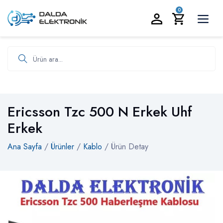
BİZİ ARAYIN:
0535 986 93 19
0
Ürün ara
Ericsson Tzc 500 N Erkek Uhf
Erkek
Ana Sayfa
/
Ürünler
/
Kablo
/ Ürün Detay