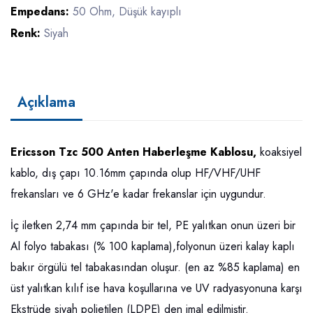
Empedans:
50 Ohm, Düşük kayıplı
Renk:
Siyah
Açıklama
Ericsson Tzc 500 Anten Haberleşme Kablosu,
koaksiyel
kablo, dış çapı 10.16mm çapında olup HF/VHF/UHF
frekansları ve 6 GHz'e kadar frekanslar için uygundur.
İç iletken 2,74 mm çapında bir tel, PE yalıtkan onun üzeri bir
Al folyo tabakası (% 100 kaplama),folyonun üzeri kalay kaplı
bakır örgülü tel tabakasından oluşur. (en az %85 kaplama) en
üst yalıtkan kılıf ise hava koşullarına ve UV radyasyonuna karşı
Ekstrüde siyah polietilen (LDPE) den imal edilmiştir.