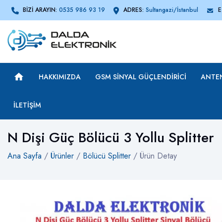
BİZİ ARAYIN:
0535 986 93 19
ADRES:
Sultangazi/İstanbul
E
HAKKIMIZDA
GSM SINYAL GÜÇLENDIRICI
ANTE
İLETIŞIM
N Dişi Güç Bölücü 3 Yollu Splitter
Ana Sayfa
/
Ürünler
/
Bölücü Splitter
/ Ürün Detay