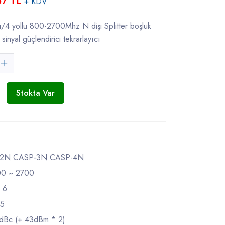
57 TL
+ KDV
lu/4 yollu 800-2700Mhz N dişi Splitter boşluk
inyal güçlendirici tekrarlayıcı
Stokta Var
2N CASP-3N CASP-4N
00 ~ 2700
 6
25
dBc (+ 43dBm * 2)