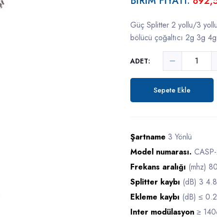
BİRİM FİYATI:
892,
Güç Splitter 2 yollu/3 yol
bölücü çoğaltıcı 2g 3g 4g s
ADET:
Sepete Ekle
Şartname
3 Yönlü
Model numarası.
CASP-
Frekans aralığı
(mhz) 8
Splitter kaybı
(dB) 3 4.8
Ekleme kaybı
(dB) ≤ 0.
Inter modülasyon
≥ 140