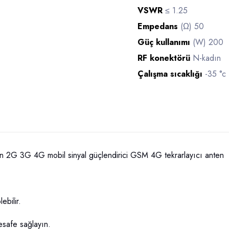
VSWR
≤ 1.25
Empedans
(Ω) 50
Güç kullanımı
(W) 200
RF konektörü
N-kadın
Çalışma sıcaklığı
-35 °c 
çin 2G 3G 4G mobil sinyal güçlendirici GSM 4G tekrarlayıcı anten
lebilir.
mesafe sağlayın.