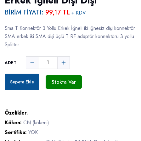
Erkek İğneli Dişi Dişi
BİRİM FİYATI:
99,17 TL
+ KDV
Sma T Konnektör 3 Yollu Erkek İğneli iki iğnesiz dişi konnektör
SMA erkek iki SMA dişi üçlü T RF adaptör konnektörü 3 yollu
Splitter
ADET:
Stokta Var
Sepete Ekle
Özelikler.
Köken:
CN (kökeni)
Sertifika:
YOK