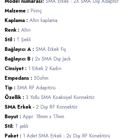
Model numarası:
SMA Erkek - 2X SMA Dişi Adaptör
Malzeme :
Pirinç
Kaplama :
Altın kaplama
Renk :
Altın
Stil :
T Şekli
Bağlayıcı A :
SMA Erkek Fiş
Bağlayıcı B :
2x SMA Dişi Jack
Cinsiyet :
1 Erkek 2 Kadın
Empedans :
50ohm
Tip :
SMA RF Adaptörü
Özellik :
3 Yollu SMA Koaksiyel Konnektör
SMA Erkek -
2 Dişi RF Konnektör
Boyut :
Appr. 18mm x 17mm
Stil:
T şekli
Paket :
1 Adet SMA Erkek - 2x Dişi RF Konektörü