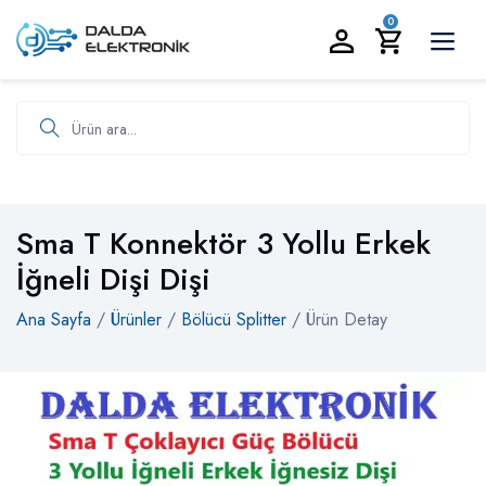
BİZİ ARAYIN:
0535 986 93 19
0
Ürün ara
Sma T Konnektör 3 Yollu Erkek
İğneli Dişi Dişi
Ana Sayfa
/
Ürünler
/
Bölücü Splitter
/ Ürün Detay