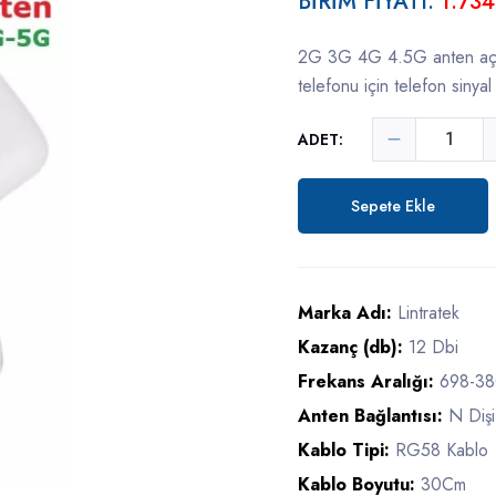
BİRİM FİYATI:
1.734
2G 3G 4G 4.5G anten açı
telefonu için telefon sinyal
ADET:
Sepete Ekle
Marka Adı:
Lintratek
Kazanç (db):
12 Dbi
Frekans Aralığı:
698-3
Anten Bağlantısı:
N Diş
Kablo Tipi:
RG58 Kablo
Kablo Boyutu:
30Cm