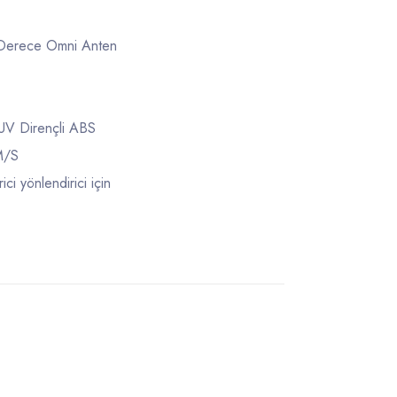
Derece Omni Anten
V Dirençli ABS
M/S
ici yönlendirici için