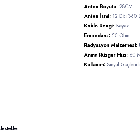
Anten Boyutu:
28CM
Anten İsmi:
12 Dbi 360 
Kablo Rengi:
Beyaz
Empedans:
50 Ohm
Radyasyon Malzemesi:
U
Anma Rüzgar Hızı:
60 
Kullanım:
Sinyal Güçlendir
estekler.