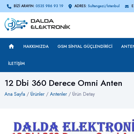
BİZİ ARAYIN:
0535 986 93 19
ADRES:
Sultangazi/İstanbul
E
HAKKIMIZDA
GSM SINYAL GÜÇLENDIRICI
ANTE
İLETIŞIM
12 Dbi 360 Derece Omni Anten
Ana Sayfa
/
Ürünler
/
Antenler
/ Ürün Detay