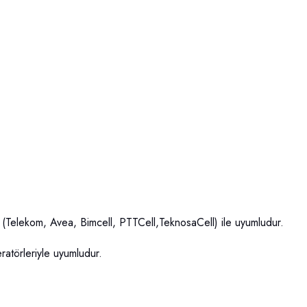
(Telekom, Avea, Bimcell, PTTCell,TeknosaCell) ile uyumludur.
törleriyle uyumludur.