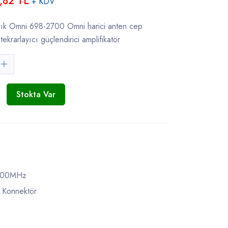
,82 TL
+ KDV
k Omni 698-2700 Omni harici anten cep
 tekrarlayıcı güçlendirici amplifikatör
Stokta Var
800MHz
i Konnektör