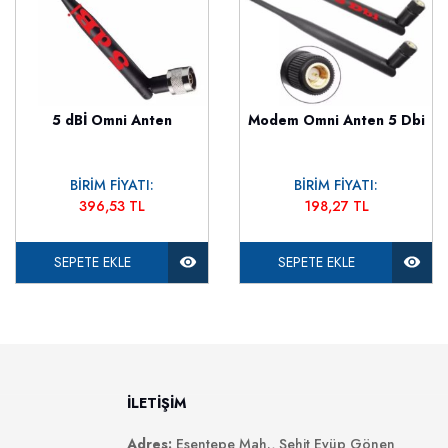
5 dBİ Omni Anten
Modem Omni Anten 5 Dbi
BİRİM FİYATI:
BİRİM FİYATI:
396,53 TL
198,27 TL
SEPETE EKLE
SEPETE EKLE
İLETİŞİM
Adres:
Esentepe Mah., Şehit Eyüp Gönen