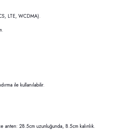
CS, LTE, WCDMA).
m.
a ile kullanılabilir.
 anten: 28.5cm uzunluğunda, 8.5cm kalınlık.