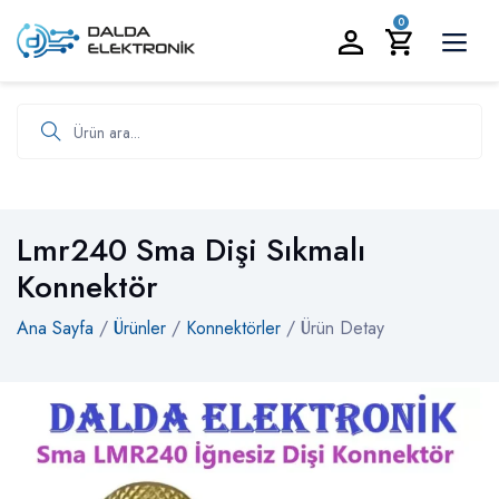
BİZİ ARAYIN:
0535 986 93 19
0
Ürün ara
Lmr240 Sma Dişi Sıkmalı
Konnektör
Ana Sayfa
/
Ürünler
/
Konnektörler
/ Ürün Detay