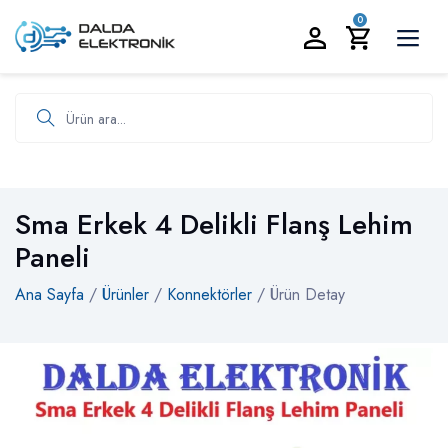
BİZİ ARAYIN:
0535 986 93 19
0
Ürün ara
Sma Erkek 4 Delikli Flanş Lehim
Paneli
Ana Sayfa
/
Ürünler
/
Konnektörler
/ Ürün Detay