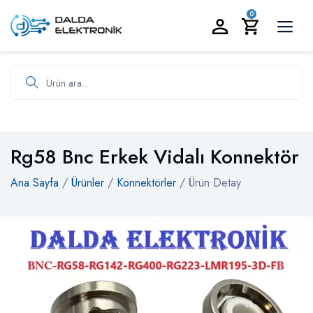
BİZİ ARAYIN:
0535 986 93 19
0
Ürün ara
Rg58 Bnc Erkek Vidalı Konnektör
Ana Sayfa
/
Ürünler
/
Konnektörler
/ Ürün Detay