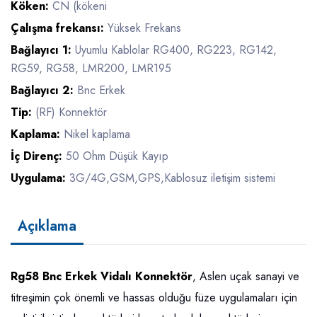
Köken:
CN (kökeni
Çalışma frekansı:
Yüksek Frekans
Bağlayıcı 1:
Uyumlu Kablolar RG400, RG223, RG142,
RG59, RG58, LMR200, LMR195
Bağlayıcı 2:
Bnc Erkek
Tip:
(RF) Konnektör
Kaplama:
Nikel kaplama
İç Direnç:
50 Ohm Düşük Kayıp
Uygulama:
3G/4G,GSM,GPS,Kablosuz iletişim sistemi
Açıklama
Rg58 Bnc Erkek Vidalı Konnektör
, Aslen uçak sanayi ve
titreşimin çok önemli ve hassas olduğu füze uygulamaları için