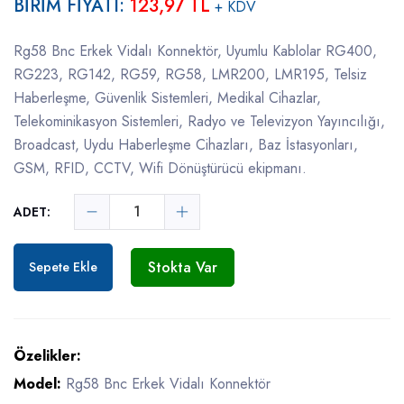
BİRİM FİYATI:
123,97 TL
+ KDV
Rg58 Bnc Erkek Vidalı Konnektör, Uyumlu Kablolar RG400,
RG223, RG142, RG59, RG58, LMR200, LMR195, Telsiz
Haberleşme, Güvenlik Sistemleri, Medikal Cihazlar,
Telekominikasyon Sistemleri, Radyo ve Televizyon Yayıncılığı,
Broadcast, Uydu Haberleşme Cihazları, Baz İstasyonları,
GSM, RFID, CCTV, Wifi Dönüştürücü ekipmanı.
ADET:
Stokta Var
Sepete Ekle
Özelikler:
Model:
Rg58 Bnc Erkek Vidalı Konnektör