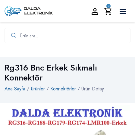
BİZİ ARAYIN:
0535 986 93 19
0
Ürün ara
Rg316 Bnc Erkek Sıkmalı
Konnektör
Ana Sayfa
/
Ürünler
/
Konnektörler
/ Ürün Detay