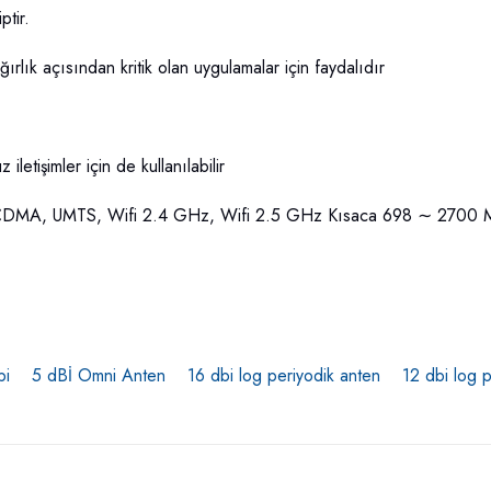
ptir.
ğırlık açısından kritik olan uygulamalar için faydalıdır
letişimler için de kullanılabilir
MA, UMTS, Wifi 2.4 GHz, Wifi 2.5 GHz Kısaca 698 ∼ 2700 MHz
bi
5 dBİ Omni Anten
16 dbi log periyodik anten
12 dbi log 