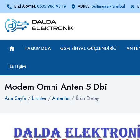
BİZİ ARAYIN:
0535 986 93 19
ADRES:
Sultangazi/İstanbul
E
HAKKIMIZDA
GSM SINYAL GÜÇLENDIRICI
ANTE
İLETIŞIM
Modem Omni Anten 5 Dbi
Ana Sayfa
/
Ürünler
/
Antenler
/ Ürün Detay