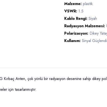
Malzeme:
plastik
VSWR:
1.5
Kablo Rengi:
Siyah
Radyasyon Malzemesi:
Polarizasyon:
Dikey Yata
Kullanım:
Sinyal Güçlendir
rbaç Anten, çok yönlü bir radyasyon desenine sahip dikey polar
ler için tasarlanmıştır.