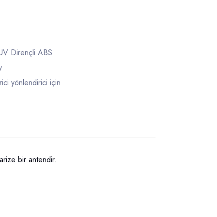
UV Dirençli ABS
y
ici yönlendirici için
ize bir antendir.