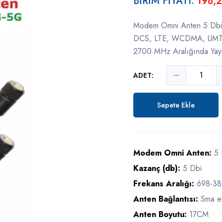
BİRİM FİYATI:
198,2
Modem Omni Anten 5 Dbi
DCS, LTE, WCDMA, UMTS,
2700 MHz Aralığında Yayın
ADET:
Sepete Ekle
Modem Omni Anten:
5 
Kazanç (db):
5 Dbi
Frekans Aralığı:
698-3
Anten Bağlantısı:
Sma e
Anten Boyutu:
17CM