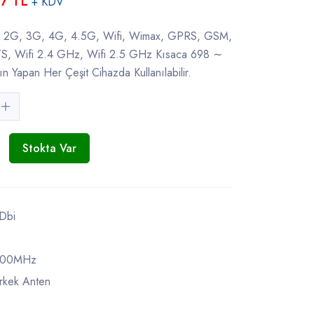
7 TL
+ KDV
 2G, 3G, 4G, 4.5G, Wifi, Wimax, GPRS, GSM,
 Wifi 2.4 GHz, Wifi 2.5 GHz Kısaca 698 ∼
 Yapan Her Çeşit Cihazda Kullanılabilir.
Stokta Var
Dbi
800MHz
rkek Anten