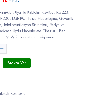
0 TL
+ KDV
onnektör, Uyumlu Kablolar RG400, RG223,
200, LMR195, Telsiz Haberleşme, Güvenlik
ar, Telekominikasyon Sistemleri, Radyo ve
roadcast, Uydu Haberleşme Cihazları, Baz
 CCTV, Wifi Dönüştürücü ekipmanı.
Stokta Var
ıkmalı Konnektör