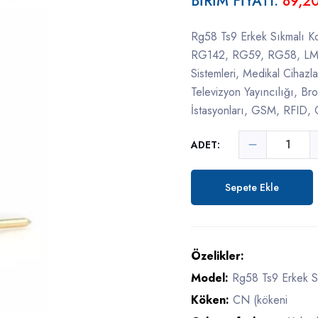
BİRİM FİYATI:
89,2
Rg58 Ts9 Erkek Sıkmalı K
RG142, RG59, RG58, LMR
Sistemleri, Medikal Cihazl
Televizyon Yayıncılığı, B
İstasyonları, GSM, RFID,
ADET:
Sepete Ekle
Özelikler:
Model:
Rg58 Ts9 Erkek S
Köken:
CN (kökeni