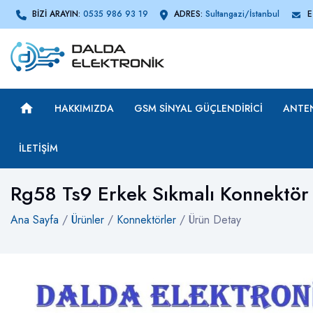
BİZİ ARAYIN:
0535 986 93 19
ADRES:
Sultangazi/İstanbul
E
HAKKIMIZDA
GSM SINYAL GÜÇLENDIRICI
ANTE
İLETIŞIM
Rg58 Ts9 Erkek Sıkmalı Konnektör
Ana Sayfa
/
Ürünler
/
Konnektörler
/ Ürün Detay