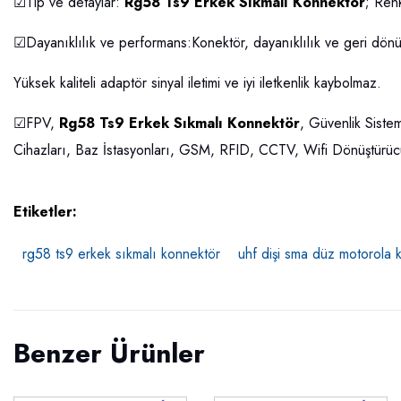
☑Tip ve detaylar:
Rg58 Ts9 Erkek Sıkmalı Konnektör
; Ren
☑Dayanıklılık ve performans:Konektör, dayanıklılık ve geri dönüş
Yüksek kaliteli adaptör sinyal iletimi ve iyi iletkenlik kaybolmaz.
☑FPV,
Rg58 Ts9 Erkek Sıkmalı Konnektör
, Güvenlik Siste
Cihazları, Baz İstasyonları, GSM, RFID, CCTV, Wifi Dönüştürüc
Etiketler:
rg58 ts9 erkek sıkmalı konnektör
uhf dişi sma düz motorola 
Benzer Ürünler