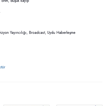
0 ohm, düşük kayıp
.
evizyon Yayıncılığı, Broadcast, Uydu Haberleşme
ktör