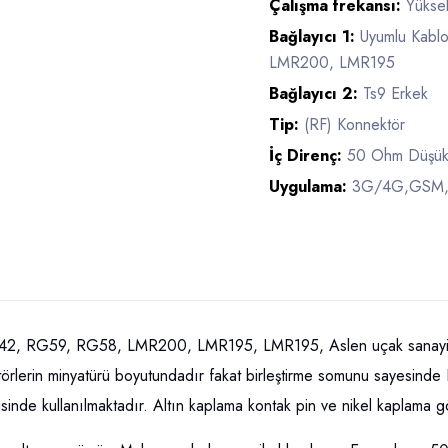
Çalışma frekansı:
Yükse
Bağlayıcı 1:
Uyumlu Kab
LMR200, LMR195
Bağlayıcı 2:
Ts9 Erkek
Tip:
(RF) Konnektör
İç Direnç:
50 Ohm Düşük
Uygulama:
3G/4G,GSM,GP
, RG59, RG58, LMR200, LMR195, LMR195, Aslen uçak sanayi ve t
ektörlerin minyatürü boyutundadır fakat birleştirme somunu sayesinde K
strisinde kullanılmaktadır. Altın kaplama kontak pin ve nikel kaplama 