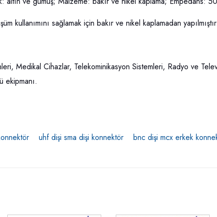
k: altın ve gümüş; Malzeme: bakır ve nikel kaplama; Empedans: 5
üm kullanımını sağlamak için bakır ve nikel kaplamadan yapılmıştır
mleri, Medikal Cihazlar, Telekominikasyon Sistemleri, Radyo ve Tel
ü ekipmanı.
konnektör
uhf dişi sma dişi konnektör
bnc dişi mcx erkek konne