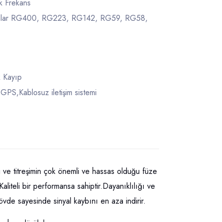
k Frekans
lolar RG400, RG223, RG142, RG59, RG58,
 Kayıp
S,Kablosuz iletişim sistemi
itreşimin çok önemli ve hassas olduğu füze
aliteli bir performansa sahiptir.Dayanıklılığı ve
gövde sayesinde sinyal kaybını en aza indirir.